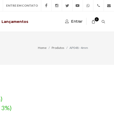
ENTRE EM CONTATO
Facebook
Instagram
Twitter
Youtube
Whatsapp
(44)
conta
0
Entrar
Lançamentos
Business
99711-
3499
Home
Produtos
AP048 - 4mm
)
- 3%)