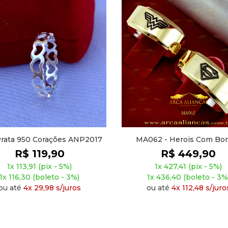
62 - Herois Com Bordas
MA034 - Reto, Friso Latera
Chanfradas
Pedras Na Dela
R$ 449,90
R$ 379,90
1x 427,41 (pix - 5%)
1x 360,91 (pix - 5%)
1x 436,40 (boleto - 3%)
1x 368,50 (boleto - 3%
ou até
4x 112,48 s/juros
ou até
4x 94,98 s/juro