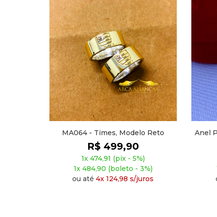
o Reto
Anel Prata 950 Corações ANP2017
MA0
R$ 119,90
%)
1x 113,91 (pix - 5%)
 3%)
1x 116,30 (boleto - 3%)
uros
ou até
4x 29,98 s/juros