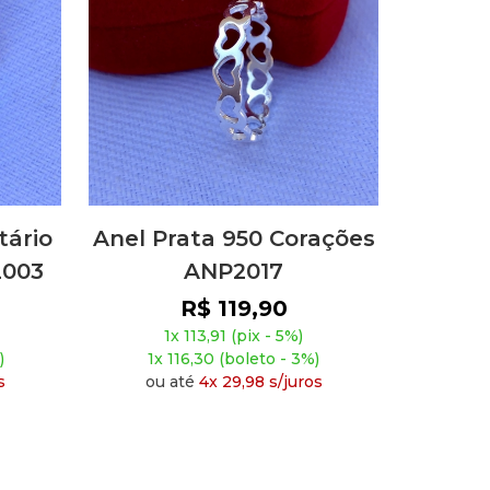
Anel Prata 950 Corações
tário
ANP2017
L003
R$ 119,90
1x 113,91 (pix - 5%)
1x 116,30 (boleto - 3%)
)
ou até
4x 29,98 s/juros
s