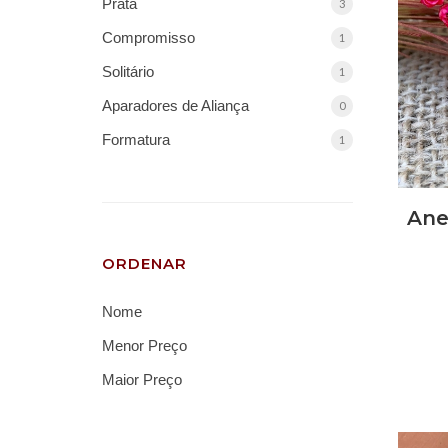
Prata
3
Compromisso
1
Solitário
1
Aparadores de Aliança
0
Formatura
1
Ane
ORDENAR
Nome
Menor Preço
Maior Preço