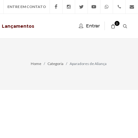
ENTRE EM CONTATO
Facebook
Instagram
Twitter
Youtube
Whatsapp
(44)
conta
0
Entrar
Lançamentos
Business
99711-
3499
Home
Categoria
Aparadores de Aliança