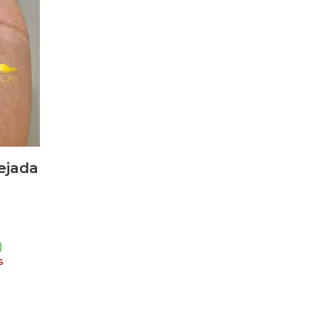
ejada
)
s