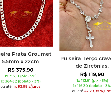
seira Prata Groumet
Pulseira Terço crav
5.5mm x 22cm
de Zircônias.
R$ 375,90
R$ 119,90
1x 357,11 (pix - 5%)
1x 113,91 (pix - 5%)
1x 364,62 (boleto - 3%)
1x 116,30 (boleto - 3%
ou até
4x 93,98 s/juros
ou até
4x 29,98 s/juro