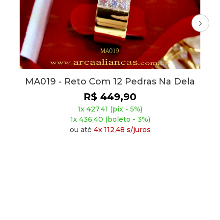
Alianças Prata 950 Zircônia 4mm
AP003
R$ 209,90
1x 199,41 (pix - 5%)
1x 203,60 (boleto - 3%)
ou até
4x 52,48 s/juros